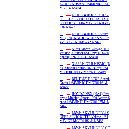
OTA AE86 SPRINTER TRUENO
KAIDO ADVAN 1/64MINIGT KH
MG214 J-5474
・
KAIDO★HOUSE CHEV
ROLET SILVERADO DUALLY H
OT ROD V1 1/64 MINIGT KHMG
236 J-5473
・
KAIDO★HOUSE BMW
M3 (E30) KAIDO WORKS V2 1/6
4MINIGT KHMG242 J-5472
・
Aston Martin Vantage (007
Version) Cumberland Gray 1/18Xia
oguang 8260711CG J-5470
・
NISSAN GT-R NISMO (R
35) Special Edition 2022 Grey 1/64
MOTORHELIX M63521 J-5469
・
BENTLEY BATUR Scarab
Green 1/64MINIGT MGT01161-L
J-5468
・
HONDA NSX (NA1) Prot
otype Midship Sports 1989 Ayrton S
enna 1/64MINIGT MGT01075-L J-
5467
・
LBWK SKYLINE ER34 S
UPER SILHOUETTE Yellow 1/64
MINIGT MGT01182-R J-5466
・
LBWK SKYLINE R32 GT