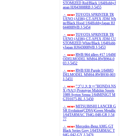
STOMIZED Red/Black 1/64HobbyJ
apan HJ643008RB J-5455
・
TOYOTA SPRINTER TR
UENO (AE86) GT-APEX JDM Wh
ite/Black Hood 1/64HobbyJapan HJ
644008WB J-5454
・
TOYOTA SPRINTER TR
UENO (AE86) GT-APEX JDM CU
STOMIZED White/Black 1/64Hobb
yJapan HJ643008WB J-5453
・
RWB 964 idlers #17 1/64M
ODELMODEL MM64-RWB964-0
03 J-5452
・
RWB 930 Purple 1/64MO
DELMODEL MM64-RWB930-003
J-5451
・
“ブリスター”HONDA NS
X (NA1) Prototype Midship Sports
1989 Ayrton Senna 1/64MINIGT M
GT01075-BL J-5450
・
MITSUBISHI LANCER G
SR Evolution(CD9A)Green Metallic
1/64TARMAC T64G-048-GR J-54
77
・
Mercedes-Benz AMG GT
Black Series Grey 1/64TARMAC T
64G-042-GY J-5476