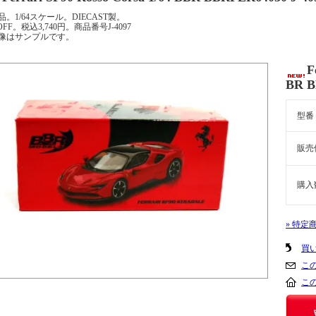
品。1/64スケール。DIECAST製。
OFF。税込3,740円。商品番号J-4097
像はサンプルです。
F
BR B
型番
販売
購入
» 特定
買
こ
こ