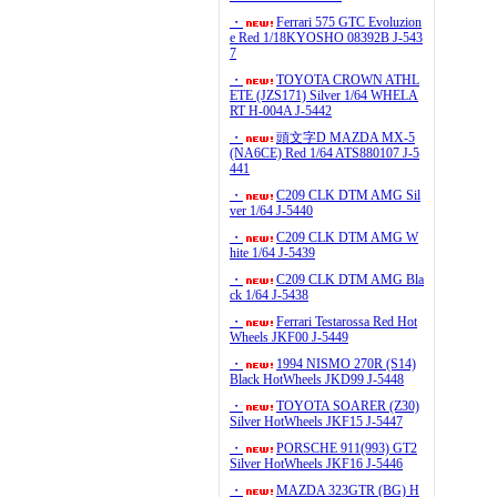
・
Ferrari 575 GTC Evoluzion
e Red 1/18KYOSHO 08392B J-543
7
・
TOYOTA CROWN ATHL
ETE (JZS171) Silver 1/64 WHELA
RT H-004A J-5442
・
頭文字D MAZDA MX-5
(NA6CE) Red 1/64 ATS880107 J-5
441
・
C209 CLK DTM AMG Sil
ver 1/64 J-5440
・
C209 CLK DTM AMG W
hite 1/64 J-5439
・
C209 CLK DTM AMG Bla
ck 1/64 J-5438
・
Ferrari Testarossa Red Hot
Wheels JKF00 J-5449
・
1994 NISMO 270R (S14)
Black HotWheels JKD99 J-5448
・
TOYOTA SOARER (Z30)
Silver HotWheels JKF15 J-5447
・
PORSCHE 911(993) GT2
Silver HotWheels JKF16 J-5446
・
MAZDA 323GTR (BG) H