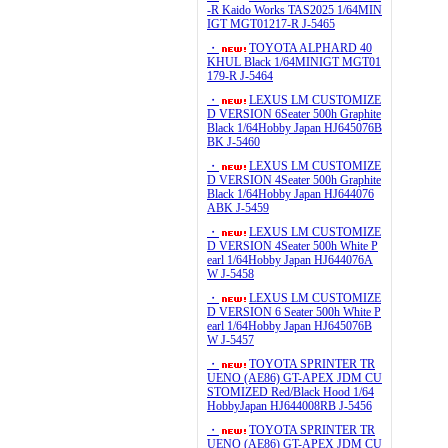
-R Kaido Works TAS2025 1/64MIN
IGT MGT01217-R J-5465
・
TOYOTA ALPHARD 40
KHUL Black 1/64MINIGT MGT01
179-R J-5464
・
LEXUS LM CUSTOMIZE
D VERSION 6Seater 500h Graphite
Black 1/64Hobby Japan HJ645076B
BK J-5460
・
LEXUS LM CUSTOMIZE
D VERSION 4Seater 500h Graphite
Black 1/64Hobby Japan HJ644076
ABK J-5459
・
LEXUS LM CUSTOMIZE
D VERSION 4Seater 500h White P
earl 1/64Hobby Japan HJ644076A
W J-5458
・
LEXUS LM CUSTOMIZE
D VERSION 6 Seater 500h White P
earl 1/64Hobby Japan HJ645076B
W J-5457
・
TOYOTA SPRINTER TR
UENO (AE86) GT-APEX JDM CU
STOMIZED Red/Black Hood 1/64
HobbyJapan HJ644008RB J-5456
・
TOYOTA SPRINTER TR
UENO (AE86) GT-APEX JDM CU