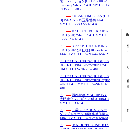
様 eRバージョン(UCF20) 10th An
niversary Silver 1/64TOMYTEC LV
-N356d J-5485
・
SUBARU IMPREZA (GD
B) WRX STi 埼玉県警察 1/64TO
MYTEC LV-N372a J-5484
・
DATSUN TRUCK KING
CAB (720) White 1/64TOMYTEC
LV-N373a J-5483
・
NISSAN TRUCK KING
CAB (720/北米仕様) Bluemetallic
1/64TOMYTEC LV-N374a J-5482
・TOYOTA CORONA(RT140) 18
00 GT-TR 1984 Bluemetallic 1/64T
OMYTEC LV-N69d J-5481
・TOYOTA CORONA(RT140) 18
00 GT-TR 1984 Redmetallic/Greyme
tallic 1/64TOMYTEC LV-N69C J-5
480
・
西部警察 MACHINE-X
大門圭介フィギュア付き 1/64TO
MYTEC 03 J-5479
・
三菱ふそう キャンター
ダンプトラック 道路維持作業車
1/64TOMYTEC LV-N369a J-5478
・
“KAIDO★HOUSE”TOY