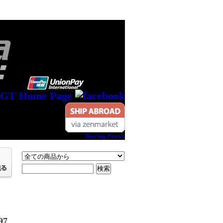
Buying Proxy
97