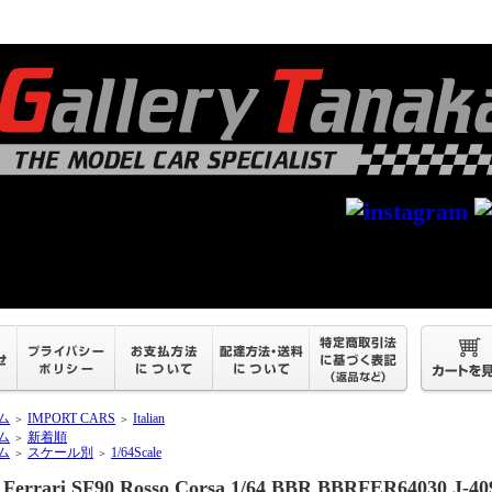
ム
IMPORT CARS
Italian
＞
＞
ム
新着順
＞
ム
スケール別
1/64Scale
＞
＞
Ferrari SF90 Rosso Corsa 1/64 BBR BBRFER64030 J-40