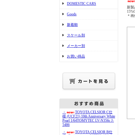
DOMESTIC CARS
新製
15%
Goods
＊画
新着順
スケール別
メーカー別
お買い得品
・
TOYOTA CELSIOR C仕
様 (UCF21) 10th Anniversary White
Pearl 1/64TOMYTEC LV-N356c J-
5486
・
TOYOTA CELSIOR B仕