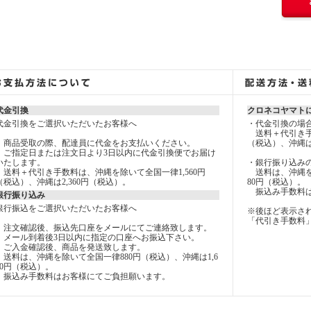
代金引換
クロネコヤマト
代金引換をご選択いただいたお客様へ
・代金引換の場
送料＋代引き手数
商品受取の際、配達員に代金をお支払いください。
（税込）、沖縄は
ご指定日または注文日より3日以内に代金引換便でお届け
いたします。
・銀行振り込み
送料＋代引き手数料は、沖縄を除いて全国一律1,560円
送料は、沖縄を除
（税込）、沖縄は2,360円（税込）。
80円（税込）。
振込み手数料は
銀行振り込み
銀行振込をご選択いただいたお客様へ
※後ほど表示さ
「代引き手数料
注文確認後、振込先口座をメールにてご連絡致します。
メール到着後3日以内に指定の口座へお振込下さい。
ご入金確認後、商品を発送致します。
送料は、沖縄を除いて全国一律880円（税込）、沖縄は1,6
80円（税込）。
振込み手数料はお客様にてご負担願います。