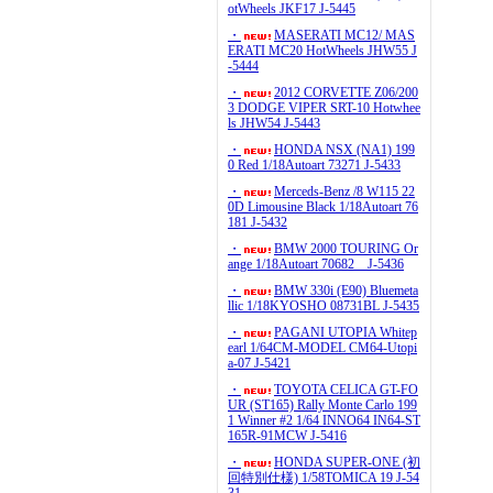
otWheels JKF17 J-5445
・
MASERATI MC12/ MAS
ERATI MC20 HotWheels JHW55 J
-5444
・
2012 CORVETTE Z06/200
3 DODGE VIPER SRT-10 Hotwhee
ls JHW54 J-5443
・
HONDA NSX (NA1) 199
0 Red 1/18Autoart 73271 J-5433
・
Merceds-Benz /8 W115 22
0D Limousine Black 1/18Autoart 76
181 J-5432
・
BMW 2000 TOURING Or
ange 1/18Autoart 70682 J-5436
・
BMW 330i (E90) Bluemeta
llic 1/18KYOSHO 08731BL J-5435
・
PAGANI UTOPIA Whitep
earl 1/64CM-MODEL CM64-Utopi
a-07 J-5421
・
TOYOTA CELICA GT-FO
UR (ST165) Rally Monte Carlo 199
1 Winner #2 1/64 INNO64 IN64-ST
165R-91MCW J-5416
・
HONDA SUPER-ONE (初
回特別仕様) 1/58TOMICA 19 J-54