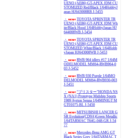
UENO (AE86) GT-APEX JDM CU
STOMIZED Red/Black 1/64HobbyJ
apan HJ643008RB J-5455
・
TOYOTA SPRINTER TR
UENO (AE86) GT-APEX JDM Wh
ite/Black Hood 1/64HobbyJapan HJ
644008WB J-5454
・
TOYOTA SPRINTER TR
UENO (AE86) GT-APEX JDM CU
STOMIZED White/Black 1/64Hobb
yJapan HJ643008WB J-5453
・
RWB 964 idlers #17 1/64M
ODELMODEL MM64-RWB964-0
03 J-5452
・
RWB 930 Purple 1/64MO
DELMODEL MM64-RWB930-003
J-5451
・
“ブリスター”HONDA NS
X (NA1) Prototype Midship Sports
1989 Ayrton Senna 1/64MINIGT M
GT01075-BL J-5450
・
MITSUBISHI LANCER G
SR Evolution(CD9A)Green Metallic
1/64TARMAC T64G-048-GR J-54
77
・
Mercedes-Benz AMG GT
Black Series Grey 1/64TARMAC T