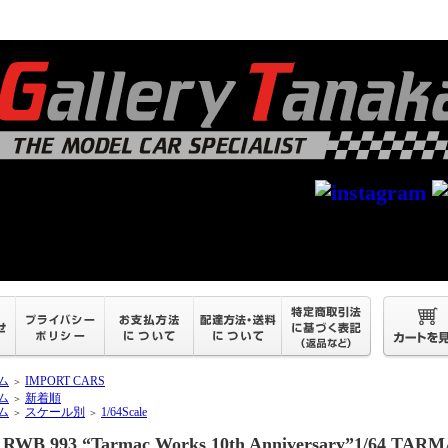
ム
IMPORT CARS
＞
ム
新着順
＞
ム
スケール別
1/64Scale
＞
＞
RWB 993 “Tarmac Works 10th Anniversary”1/64 TARM