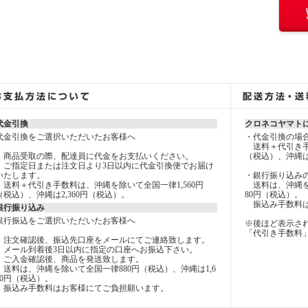
代金引換
クロネコヤマト
代金引換をご選択いただいたお客様へ
・代金引換の場
送料＋代引き手数
商品受取の際、配達員に代金をお支払いください。
（税込）、沖縄は
ご指定日または注文日より3日以内に代金引換便でお届け
いたします。
・銀行振り込み
送料＋代引き手数料は、沖縄を除いて全国一律1,560円
送料は、沖縄を除
（税込）、沖縄は2,360円（税込）。
80円（税込）。
振込み手数料は
銀行振り込み
銀行振込をご選択いただいたお客様へ
※後ほど表示さ
「代引き手数料
注文確認後、振込先口座をメールにてご連絡致します。
メール到着後3日以内に指定の口座へお振込下さい。
ご入金確認後、商品を発送致します。
送料は、沖縄を除いて全国一律880円（税込）、沖縄は1,6
80円（税込）。
振込み手数料はお客様にてご負担願います。