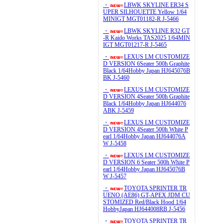
・
LBWK SKYLINE ER34 S
UPER SILHOUETTE Yellow 1/64
MINIGT MGT01182-R J-5466
・
LBWK SKYLINE R32 GT
-R Kaido Works TAS2025 1/64MIN
IGT MGT01217-R J-5465
・
LEXUS LM CUSTOMIZE
D VERSION 6Seater 500h Graphite
Black 1/64Hobby Japan HJ645076B
BK J-5460
・
LEXUS LM CUSTOMIZE
D VERSION 4Seater 500h Graphite
Black 1/64Hobby Japan HJ644076
ABK J-5459
・
LEXUS LM CUSTOMIZE
D VERSION 4Seater 500h White P
earl 1/64Hobby Japan HJ644076A
W J-5458
・
LEXUS LM CUSTOMIZE
D VERSION 6 Seater 500h White P
earl 1/64Hobby Japan HJ645076B
W J-5457
・
TOYOTA SPRINTER TR
UENO (AE86) GT-APEX JDM CU
STOMIZED Red/Black Hood 1/64
HobbyJapan HJ644008RB J-5456
・
TOYOTA SPRINTER TR