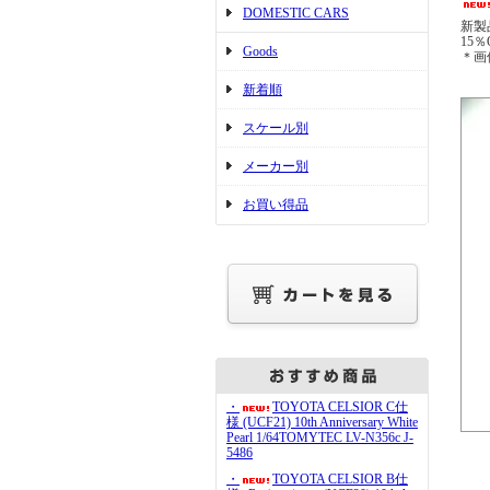
DOMESTIC CARS
新製
15％
Goods
＊画
新着順
スケール別
メーカー別
お買い得品
・
TOYOTA CELSIOR C仕
様 (UCF21) 10th Anniversary White
Pearl 1/64TOMYTEC LV-N356c J-
5486
・
TOYOTA CELSIOR B仕