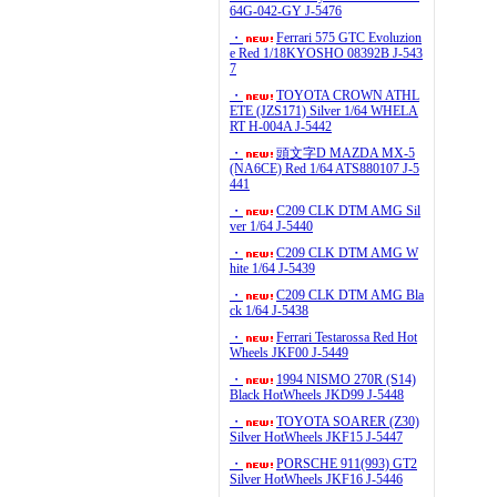
64G-042-GY J-5476
・
Ferrari 575 GTC Evoluzion
e Red 1/18KYOSHO 08392B J-543
7
・
TOYOTA CROWN ATHL
ETE (JZS171) Silver 1/64 WHELA
RT H-004A J-5442
・
頭文字D MAZDA MX-5
(NA6CE) Red 1/64 ATS880107 J-5
441
・
C209 CLK DTM AMG Sil
ver 1/64 J-5440
・
C209 CLK DTM AMG W
hite 1/64 J-5439
・
C209 CLK DTM AMG Bla
ck 1/64 J-5438
・
Ferrari Testarossa Red Hot
Wheels JKF00 J-5449
・
1994 NISMO 270R (S14)
Black HotWheels JKD99 J-5448
・
TOYOTA SOARER (Z30)
Silver HotWheels JKF15 J-5447
・
PORSCHE 911(993) GT2
Silver HotWheels JKF16 J-5446