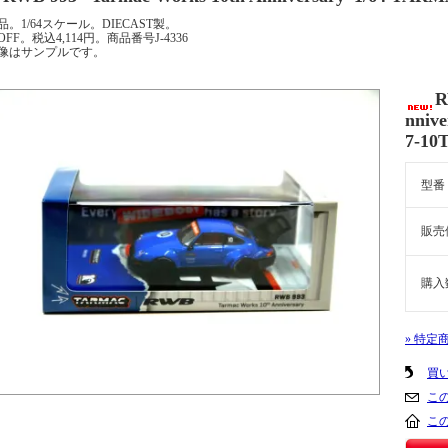
品。1/64スケール。DIECAST製。
OFF。税込4,114円。商品番号J-4336
像はサンプルです。
R
nniv
7-10
型番
販売
購入
» 特定
買
こ
こ