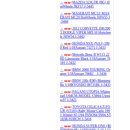
・
MAZDA 323GTR (BG) H
otWheels JKF17 J-5445
・
MASERATI MC12/ MAS
ERATI MC20 HotWheels JHW55 J
-5444
・
2012 CORVETTE Z06/200
3 DODGE VIPER SRT-10 Hotwhee
ls JHW54 J-5443
・
HONDA NSX (NA1) 199
0 Red 1/18Autoart 73271 J-5433
・
Merceds-Benz /8 W115 22
0D Limousine Black 1/18Autoart 76
181 J-5432
・
BMW 2000 TOURING Or
ange 1/18Autoart 70682 J-5436
・
BMW 330i (E90) Bluemeta
llic 1/18KYOSHO 08731BL J-5435
・
PAGANI UTOPIA Whitep
earl 1/64CM-MODEL CM64-Utopi
a-07 J-5421
・
TOYOTA CELICA GT-FO
UR (ST165) Rally Monte Carlo 199
1 Winner #2 1/64 INNO64 IN64-ST
165R-91MCW J-5416
・
HONDA SUPER-ONE (初