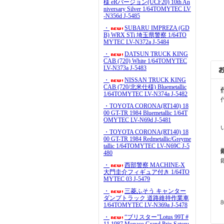
様 eRバージョン(UCF20) 10th An
niversary Silver 1/64TOMYTEC LV
-N356d J-5485
・
SUBARU IMPREZA (GD
B) WRX STi 埼玉県警察 1/64TO
MYTEC LV-N372a J-5484
・
DATSUN TRUCK KING
CAB (720) White 1/64TOMYTEC
LV-N373a J-5483
・
NISSAN TRUCK KING
CAB (720/北米仕様) Bluemetallic
1/64TOMYTEC LV-N374a J-5482
・TOYOTA CORONA(RT140) 18
00 GT-TR 1984 Bluemetallic 1/64T
OMYTEC LV-N69d J-5481
・TOYOTA CORONA(RT140) 18
00 GT-TR 1984 Redmetallic/Greyme
tallic 1/64TOMYTEC LV-N69C J-5
480
・
西部警察 MACHINE-X
大門圭介フィギュア付き 1/64TO
MYTEC 03 J-5479
・
三菱ふそう キャンター
ダンプトラック 道路維持作業車
1/64TOMYTEC LV-N369a J-5478
・
“ブリスター”Lotus 99T #