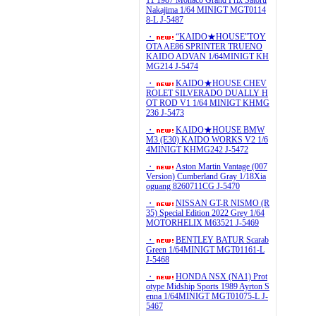
11 1987 Monaco Grand Prix Satoru
Nakajima 1/64 MINIGT MGT0114
8-L J-5487
・
“KAIDO★HOUSE”TOY
OTA AE86 SPRINTER TRUENO
KAIDO ADVAN 1/64MINIGT KH
MG214 J-5474
・
KAIDO★HOUSE CHEV
ROLET SILVERADO DUALLY H
OT ROD V1 1/64 MINIGT KHMG
236 J-5473
・
KAIDO★HOUSE BMW
M3 (E30) KAIDO WORKS V2 1/6
4MINIGT KHMG242 J-5472
・
Aston Martin Vantage (007
Version) Cumberland Gray 1/18Xia
oguang 8260711CG J-5470
・
NISSAN GT-R NISMO (R
35) Special Edition 2022 Grey 1/64
MOTORHELIX M63521 J-5469
・
BENTLEY BATUR Scarab
Green 1/64MINIGT MGT01161-L
J-5468
・
HONDA NSX (NA1) Prot
otype Midship Sports 1989 Ayrton S
enna 1/64MINIGT MGT01075-L J-
5467