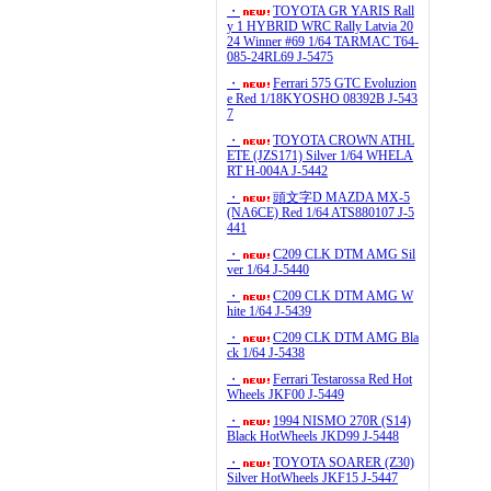
・
TOYOTA GR YARIS Rall
y 1 HYBRID WRC Rally Latvia 20
24 Winner #69 1/64 TARMAC T64-
085-24RL69 J-5475
・
Ferrari 575 GTC Evoluzion
e Red 1/18KYOSHO 08392B J-543
7
・
TOYOTA CROWN ATHL
ETE (JZS171) Silver 1/64 WHELA
RT H-004A J-5442
・
頭文字D MAZDA MX-5
(NA6CE) Red 1/64 ATS880107 J-5
441
・
C209 CLK DTM AMG Sil
ver 1/64 J-5440
・
C209 CLK DTM AMG W
hite 1/64 J-5439
・
C209 CLK DTM AMG Bla
ck 1/64 J-5438
・
Ferrari Testarossa Red Hot
Wheels JKF00 J-5449
・
1994 NISMO 270R (S14)
Black HotWheels JKD99 J-5448
・
TOYOTA SOARER (Z30)
Silver HotWheels JKF15 J-5447