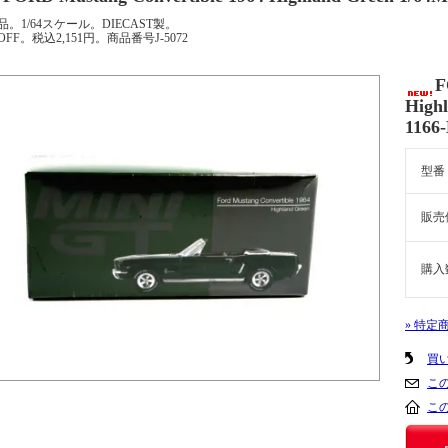
品。1/64スケール。DIECAST製。
OFF。税込2,151円。商品番号J-5072
F
High
1166-
型番
販売
購入
» 特定
買
こ
こ