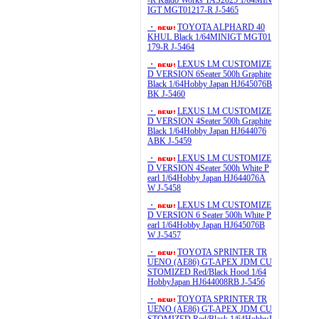
-R Kaido Works TAS2025 1/64MIN
IGT MGT01217-R J-5465
・
TOYOTA ALPHARD 40
KHUL Black 1/64MINIGT MGT01
179-R J-5464
・
LEXUS LM CUSTOMIZE
D VERSION 6Seater 500h Graphite
Black 1/64Hobby Japan HJ645076B
BK J-5460
・
LEXUS LM CUSTOMIZE
D VERSION 4Seater 500h Graphite
Black 1/64Hobby Japan HJ644076
ABK J-5459
・
LEXUS LM CUSTOMIZE
D VERSION 4Seater 500h White P
earl 1/64Hobby Japan HJ644076A
W J-5458
・
LEXUS LM CUSTOMIZE
D VERSION 6 Seater 500h White P
earl 1/64Hobby Japan HJ645076B
W J-5457
・
TOYOTA SPRINTER TR
UENO (AE86) GT-APEX JDM CU
STOMIZED Red/Black Hood 1/64
HobbyJapan HJ644008RB J-5456
・
TOYOTA SPRINTER TR
UENO (AE86) GT-APEX JDM CU