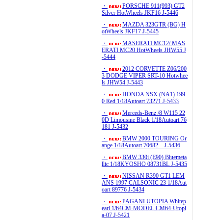
・
PORSCHE 911(993) GT2
Silver HotWheels JKF16 J-5446
・
MAZDA 323GTR (BG) H
otWheels JKF17 J-5445
・
MASERATI MC12/ MAS
ERATI MC20 HotWheels JHW55 J
-5444
・
2012 CORVETTE Z06/200
3 DODGE VIPER SRT-10 Hotwhee
ls JHW54 J-5443
・
HONDA NSX (NA1) 199
0 Red 1/18Autoart 73271 J-5433
・
Merceds-Benz /8 W115 22
0D Limousine Black 1/18Autoart 76
181 J-5432
・
BMW 2000 TOURING Or
ange 1/18Autoart 70682 J-5436
・
BMW 330i (E90) Bluemeta
llic 1/18KYOSHO 08731BL J-5435
・
NISSAN R390 GT1 LEM
ANS 1997 CALSONIC 23 1/18Aut
oart 89776 J-5434
・
PAGANI UTOPIA Whitep
earl 1/64CM-MODEL CM64-Utopi
a-07 J-5421