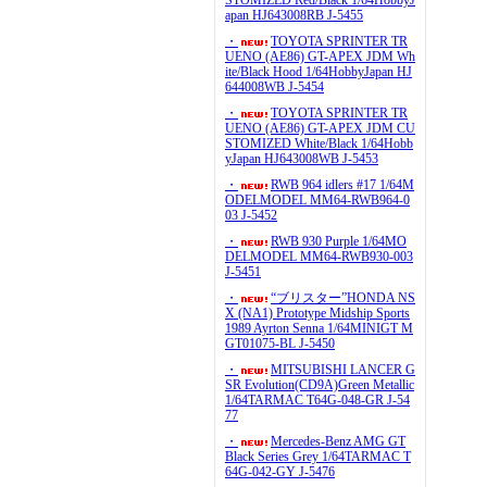
STOMIZED Red/Black 1/64HobbyJ
apan HJ643008RB J-5455
・
TOYOTA SPRINTER TR
UENO (AE86) GT-APEX JDM Wh
ite/Black Hood 1/64HobbyJapan HJ
644008WB J-5454
・
TOYOTA SPRINTER TR
UENO (AE86) GT-APEX JDM CU
STOMIZED White/Black 1/64Hobb
yJapan HJ643008WB J-5453
・
RWB 964 idlers #17 1/64M
ODELMODEL MM64-RWB964-0
03 J-5452
・
RWB 930 Purple 1/64MO
DELMODEL MM64-RWB930-003
J-5451
・
“ブリスター”HONDA NS
X (NA1) Prototype Midship Sports
1989 Ayrton Senna 1/64MINIGT M
GT01075-BL J-5450
・
MITSUBISHI LANCER G
SR Evolution(CD9A)Green Metallic
1/64TARMAC T64G-048-GR J-54
77
・
Mercedes-Benz AMG GT
Black Series Grey 1/64TARMAC T
64G-042-GY J-5476