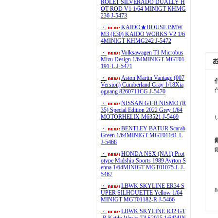
ROLET SILVERADO DUALLY H
OT ROD V1 1/64 MINIGT KHMG
236 J-5473
・
KAIDO★HOUSE BMW
M3 (E30) KAIDO WORKS V2 1/6
4MINIGT KHMG242 J-5472
・
Volksawagen T1 Microbus
Mizu Design 1/64MINIGT MGT01
191-L J-5471
・
Aston Martin Vantage (007
Version) Cumberland Gray 1/18Xia
oguang 8260711CG J-5470
・
NISSAN GT-R NISMO (R
35) Special Edition 2022 Grey 1/64
MOTORHELIX M63521 J-5469
・
BENTLEY BATUR Scarab
Green 1/64MINIGT MGT01161-L
J-5468
・
HONDA NSX (NA1) Prot
otype Midship Sports 1989 Ayrton S
enna 1/64MINIGT MGT01075-L J-
5467
・
LBWK SKYLINE ER34 S
UPER SILHOUETTE Yellow 1/64
MINIGT MGT01182-R J-5466
・
LBWK SKYLINE R32 GT