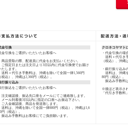
代金引換
クロネコヤマト
代金引換をご選択いただいたお客様へ
・代金引換の場
送料＋代引き手数
商品受取の際、配達員に代金をお支払いください。
（税込）、沖縄は
ご指定日または注文日より3日以内に代金引換便でお届け
いたします。
・銀行振り込み
送料＋代引き手数料は、沖縄を除いて全国一律1,560円
送料は、沖縄を除
（税込）、沖縄は2,360円（税込）。
80円（税込）。
振込み手数料は
銀行振り込み
銀行振込をご選択いただいたお客様へ
※後ほど表示さ
「代引き手数料
注文確認後、振込先口座をメールにてご連絡致します。
メール到着後3日以内に指定の口座へお振込下さい。
ご入金確認後、商品を発送致します。
送料は、沖縄を除いて全国一律880円（税込）、沖縄は1,6
80円（税込）。
振込み手数料はお客様にてご負担願います。