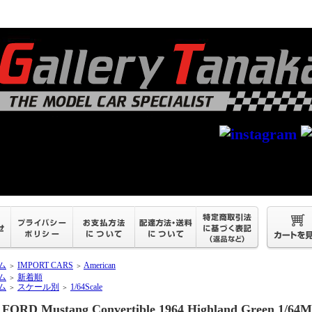
ム
IMPORT CARS
American
＞
＞
ム
新着順
＞
ム
スケール別
1/64Scale
＞
＞
FORD Mustang Convertible 1964 Highland Green 1/6