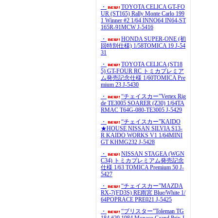
・
TOYOTA CELICA GT-FO
UR (ST165) Rally Monte Carlo 199
1 Winner #2 1/64 INNO64 IN64-ST
165R-91MCW J-5416
・
HONDA SUPER-ONE (初
回特別仕様) 1/58TOMICA 19 J-54
31
・
TOYOTA CELICA (ST18
5) GT-FOUR RC トミカプレミア
ム発売記念仕様 1/60TOMICA Pre
mium 23 J-5430
・
“チェイスカー”Vertex Rig
de TE3005 SOARER (Z30) 1/64TA
RMAC T64G-080-TE3005 J-5429
・
“チェイスカー”KAIDO
★HOUSE NISSAN SILVIA S13-
R KAIDO WORKS V1 1/64MINI
GT KHMG232 J-5428
・
NISSAN STAGEA (WGN
C34) トミカプレミアム発売記念
仕様 1/63 TOMICA Premium 50 J-
5427
・
“チェイスカー”MAZDA
RX-7(FD3S) RE雨宮 Blue/White 1/
64POPRACE PRE021 J-5425
・
“ブリスター”Toleman TG