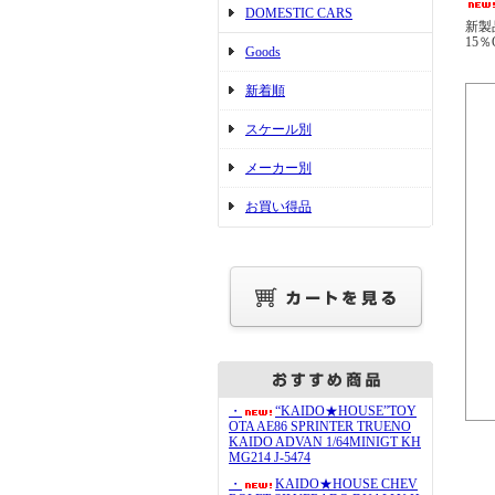
DOMESTIC CARS
新製
15％
Goods
新着順
スケール別
メーカー別
お買い得品
・
“KAIDO★HOUSE”TOY
OTA AE86 SPRINTER TRUENO
KAIDO ADVAN 1/64MINIGT KH
MG214 J-5474
・
KAIDO★HOUSE CHEV