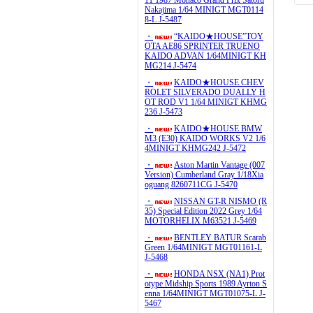
11 1987 Monaco Grand Prix Satoru
Nakajima 1/64 MINIGT MGT0114
8-L J-5487
・
“KAIDO★HOUSE”TOY
OTA AE86 SPRINTER TRUENO
KAIDO ADVAN 1/64MINIGT KH
MG214 J-5474
・
KAIDO★HOUSE CHEV
ROLET SILVERADO DUALLY H
OT ROD V1 1/64 MINIGT KHMG
236 J-5473
・
KAIDO★HOUSE BMW
M3 (E30) KAIDO WORKS V2 1/6
4MINIGT KHMG242 J-5472
・
Aston Martin Vantage (007
Version) Cumberland Gray 1/18Xia
oguang 8260711CG J-5470
・
NISSAN GT-R NISMO (R
35) Special Edition 2022 Grey 1/64
MOTORHELIX M63521 J-5469
・
BENTLEY BATUR Scarab
Green 1/64MINIGT MGT01161-L
J-5468
・
HONDA NSX (NA1) Prot
otype Midship Sports 1989 Ayrton S
enna 1/64MINIGT MGT01075-L J-
5467