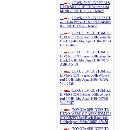
・
LBWK SKYLINE ER34 S
UPER SILHOUETTE Yellow 1/64
MINIGT MGT01182-R J-5466
・
LBWK SKYLINE R32 GT
-R Kaido Works TAS2025 1/64MIN
IGT MGT01217-R J-5465
・
LEXUS LM CUSTOMIZE
D VERSION 6Seater 500h Graphite
Black 1/64Hobby Japan HJ645076B
BK J-5460
・
LEXUS LM CUSTOMIZE
D VERSION 4Seater 500h Graphite
Black 1/64Hobby Japan HJ644076
ABK J-5459
・
LEXUS LM CUSTOMIZE
D VERSION 4Seater 500h White P
earl 1/64Hobby Japan HJ644076A
W J-5458
・
LEXUS LM CUSTOMIZE
D VERSION 6 Seater 500h White P
earl 1/64Hobby Japan HJ645076B
W J-5457
・
TOYOTA SPRINTER TR
UENO (AE86) GT-APEX JDM CU
STOMIZED Red/Black Hood 1/64
HobbyJapan HJ644008RB J-5456
・
TOYOTA SPRINTER TR