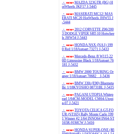
・
MAZDA 323GTR (BG) H
otWheels JKF17 J-5445
・
MASERATI MC12/ MAS
ERATI MC20 HotWheels JHW55 J
-5444
・
2012 CORVETTE Z06/200
3 DODGE VIPER SRT-10 Hotwhee
ls JHW54 J-5443
・
HONDA NSX (NA1) 199
0 Red 1/18Autoart 73271 J-5433
・
Merceds-Benz /8 W115 22
0D Limousine Black 1/18Autoart 76
181 J-5432
・
BMW 2000 TOURING Or
ange 1/18Autoart 70682 J-5436
・
BMW 330i (E90) Bluemeta
llic 1/18KYOSHO 08731BL J-5435
・
PAGANI UTOPIA Whitep
earl 1/64CM-MODEL CM64-Utopi
a-07 J-5421
・
TOYOTA CELICA GT-FO
UR (ST165) Rally Monte Carlo 199
1 Winner #2 1/64 INNO64 IN64-ST
165R-91MCW J-5416
・
HONDA SUPER-ONE (初