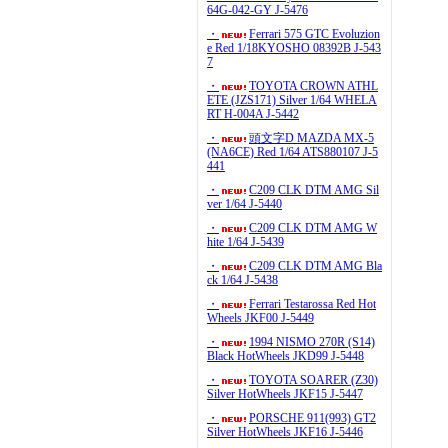
64G-042-GY J-5476
・
Ferrari 575 GTC Evoluzion
e Red 1/18KYOSHO 08392B J-543
7
・
TOYOTA CROWN ATHL
ETE (JZS171) Silver 1/64 WHELA
RT H-004A J-5442
・
頭文字D MAZDA MX-5
(NA6CE) Red 1/64 ATS880107 J-5
441
・
C209 CLK DTM AMG Sil
ver 1/64 J-5440
・
C209 CLK DTM AMG W
hite 1/64 J-5439
・
C209 CLK DTM AMG Bla
ck 1/64 J-5438
・
Ferrari Testarossa Red Hot
Wheels JKF00 J-5449
・
1994 NISMO 270R (S14)
Black HotWheels JKD99 J-5448
・
TOYOTA SOARER (Z30)
Silver HotWheels JKF15 J-5447
・
PORSCHE 911(993) GT2
Silver HotWheels JKF16 J-5446