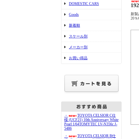
DOMESTIC CARS
192
新製
Goods
20％
新着順
スケール別
メーカー別
お買い得品
・
TOYOTA CELSIOR C仕
様 (UCF21) 10th Anniversary White
Pearl 1/64TOMYTEC LV-N356c J-
5486
・
TOYOTA CELSIOR B仕