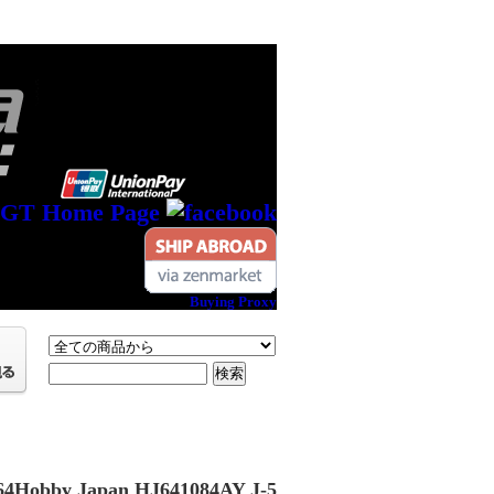
Buying Proxy
Hobby Japan HJ641084AY J-5