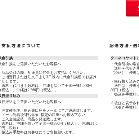
代金引換
クロネコヤマト
代金引換をご選択いただいたお客様へ
・代金引換の場
送料＋代引き手数
商品受取の際、配達員に代金をお支払いください。
（税込）、沖縄は
ご指定日または注文日より3日以内に代金引換便でお届け
いたします。
・銀行振り込み
送料＋代引き手数料は、沖縄を除いて全国一律1,560円
送料は、沖縄を除
（税込）、沖縄は2,360円（税込）。
80円（税込）。
振込み手数料は
銀行振り込み
銀行振込をご選択いただいたお客様へ
※後ほど表示さ
「代引き手数料
注文確認後、振込先口座をメールにてご連絡致します。
メール到着後3日以内に指定の口座へお振込下さい。
ご入金確認後、商品を発送致します。
送料は、沖縄を除いて全国一律880円（税込）、沖縄は1,6
80円（税込）。
振込み手数料はお客様にてご負担願います。