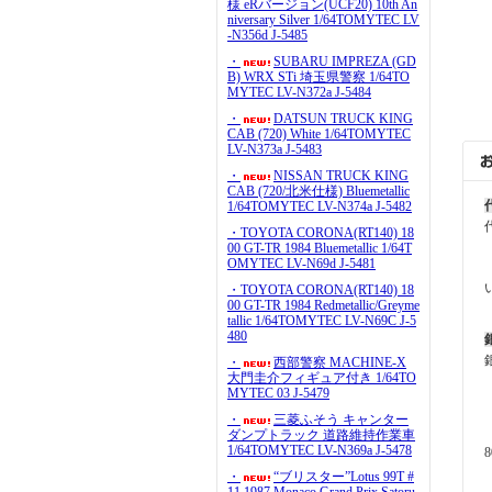
様 eRバージョン(UCF20) 10th An
niversary Silver 1/64TOMYTEC LV
-N356d J-5485
・
SUBARU IMPREZA (GD
B) WRX STi 埼玉県警察 1/64TO
MYTEC LV-N372a J-5484
・
DATSUN TRUCK KING
CAB (720) White 1/64TOMYTEC
LV-N373a J-5483
・
NISSAN TRUCK KING
CAB (720/北米仕様) Bluemetallic
1/64TOMYTEC LV-N374a J-5482
・TOYOTA CORONA(RT140) 18
00 GT-TR 1984 Bluemetallic 1/64T
OMYTEC LV-N69d J-5481
・TOYOTA CORONA(RT140) 18
00 GT-TR 1984 Redmetallic/Greyme
tallic 1/64TOMYTEC LV-N69C J-5
480
・
西部警察 MACHINE-X
大門圭介フィギュア付き 1/64TO
MYTEC 03 J-5479
・
三菱ふそう キャンター
ダンプトラック 道路維持作業車
1/64TOMYTEC LV-N369a J-5478
・
“ブリスター”Lotus 99T #