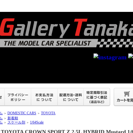
ム
DOMESTIC CARS
TOYOTA
＞
＞
ム
新着順
＞
ム
スケール別
1/64Scale
＞
＞
TOYOTA CROWN SPORT Z 2.5L HYBRID Mustard 1/64