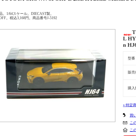
品。1/64スケール。DIECAST製。
OFF。税込3,168円。商品番号J-5192
T
L HY
n HJ
型番
販売
購入
» 特定
買
こ
こ