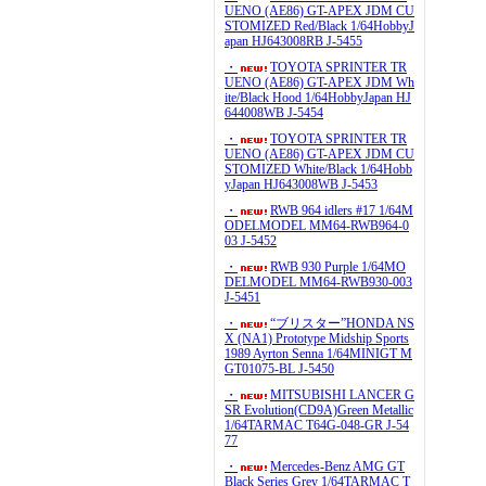
UENO (AE86) GT-APEX JDM CU
STOMIZED Red/Black 1/64HobbyJ
apan HJ643008RB J-5455
・
TOYOTA SPRINTER TR
UENO (AE86) GT-APEX JDM Wh
ite/Black Hood 1/64HobbyJapan HJ
644008WB J-5454
・
TOYOTA SPRINTER TR
UENO (AE86) GT-APEX JDM CU
STOMIZED White/Black 1/64Hobb
yJapan HJ643008WB J-5453
・
RWB 964 idlers #17 1/64M
ODELMODEL MM64-RWB964-0
03 J-5452
・
RWB 930 Purple 1/64MO
DELMODEL MM64-RWB930-003
J-5451
・
“ブリスター”HONDA NS
X (NA1) Prototype Midship Sports
1989 Ayrton Senna 1/64MINIGT M
GT01075-BL J-5450
・
MITSUBISHI LANCER G
SR Evolution(CD9A)Green Metallic
1/64TARMAC T64G-048-GR J-54
77
・
Mercedes-Benz AMG GT
Black Series Grey 1/64TARMAC T