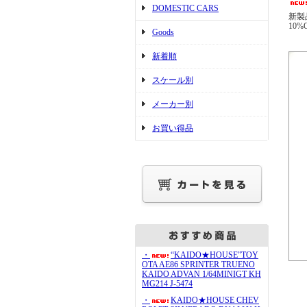
DOMESTIC CARS
新製
10%
Goods
新着順
スケール別
メーカー別
お買い得品
・
“KAIDO★HOUSE”TOY
OTA AE86 SPRINTER TRUENO
KAIDO ADVAN 1/64MINIGT KH
MG214 J-5474
・
KAIDO★HOUSE CHEV