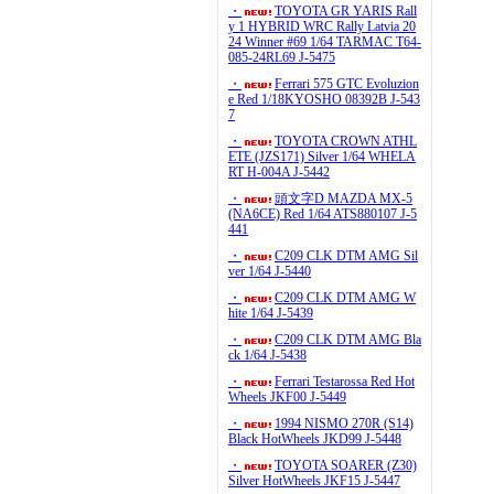
・
TOYOTA GR YARIS Rall
y 1 HYBRID WRC Rally Latvia 20
24 Winner #69 1/64 TARMAC T64-
085-24RL69 J-5475
・
Ferrari 575 GTC Evoluzion
e Red 1/18KYOSHO 08392B J-543
7
・
TOYOTA CROWN ATHL
ETE (JZS171) Silver 1/64 WHELA
RT H-004A J-5442
・
頭文字D MAZDA MX-5
(NA6CE) Red 1/64 ATS880107 J-5
441
・
C209 CLK DTM AMG Sil
ver 1/64 J-5440
・
C209 CLK DTM AMG W
hite 1/64 J-5439
・
C209 CLK DTM AMG Bla
ck 1/64 J-5438
・
Ferrari Testarossa Red Hot
Wheels JKF00 J-5449
・
1994 NISMO 270R (S14)
Black HotWheels JKD99 J-5448
・
TOYOTA SOARER (Z30)
Silver HotWheels JKF15 J-5447