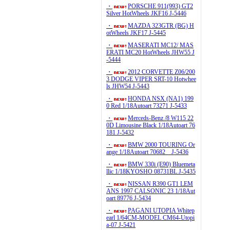
・
PORSCHE 911(993) GT2
Silver HotWheels JKF16 J-5446
・
MAZDA 323GTR (BG) H
otWheels JKF17 J-5445
・
MASERATI MC12/ MAS
ERATI MC20 HotWheels JHW55 J
-5444
・
2012 CORVETTE Z06/200
3 DODGE VIPER SRT-10 Hotwhee
ls JHW54 J-5443
・
HONDA NSX (NA1) 199
0 Red 1/18Autoart 73271 J-5433
・
Merceds-Benz /8 W115 22
0D Limousine Black 1/18Autoart 76
181 J-5432
・
BMW 2000 TOURING Or
ange 1/18Autoart 70682 J-5436
・
BMW 330i (E90) Bluemeta
llic 1/18KYOSHO 08731BL J-5435
・
NISSAN R390 GT1 LEM
ANS 1997 CALSONIC 23 1/18Aut
oart 89776 J-5434
・
PAGANI UTOPIA Whitep
earl 1/64CM-MODEL CM64-Utopi
a-07 J-5421