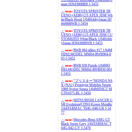
STOMIZED Red/Black 1/64HobbyJ
apan HJ643008RB J-5455
・
TOYOTA SPRINTER TR
UENO (AE86) GT-APEX JDM Wh
ite/Black Hood 1/64HobbyJapan HJ
644008WB J-5454
・
TOYOTA SPRINTER TR
UENO (AE86) GT-APEX JDM CU
STOMIZED White/Black 1/64Hobb
yJapan HJ643008WB J-5453
・
RWB 964 idlers #17 1/64M
ODELMODEL MM64-RWB964-0
03 J-5452
・
RWB 930 Purple 1/64MO
DELMODEL MM64-RWB930-003
J-5451
・
“ブリスター”HONDA NS
X (NA1) Prototype Midship Sports
1989 Ayrton Senna 1/64MINIGT M
GT01075-BL J-5450
・
MITSUBISHI LANCER G
SR Evolution(CD9A)Green Metallic
1/64TARMAC T64G-048-GR J-54
77
・
Mercedes-Benz AMG GT
Black Series Grey 1/64TARMAC T
64G-042-GY J-5476