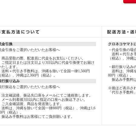
代金引換
クロネコヤマト
代金引換をご選択いただいたお客様へ
・代金引換の場
送料＋代引き手数
商品受取の際、配達員に代金をお支払いください。
（税込）、沖縄は
ご指定日または注文日より3日以内に代金引換便でお届け
いたします。
・銀行振り込み
送料＋代引き手数料は、沖縄を除いて全国一律1,560円
送料は、沖縄を除
（税込）、沖縄は2,360円（税込）。
80円（税込）。
振込み手数料は
銀行振り込み
銀行振込をご選択いただいたお客様へ
※後ほど表示さ
「代引き手数料
注文確認後、振込先口座をメールにてご連絡致します。
メール到着後3日以内に指定の口座へお振込下さい。
ご入金確認後、商品を発送致します。
送料は、沖縄を除いて全国一律880円（税込）、沖縄は1,6
80円（税込）。
振込み手数料はお客様にてご負担願います。