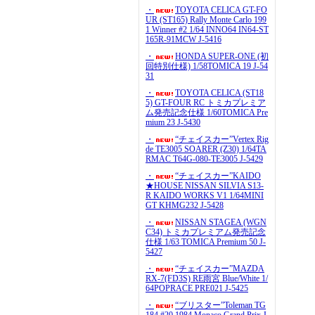
・
TOYOTA CELICA GT-FO
UR (ST165) Rally Monte Carlo 199
1 Winner #2 1/64 INNO64 IN64-ST
165R-91MCW J-5416
・
HONDA SUPER-ONE (初
回特別仕様) 1/58TOMICA 19 J-54
31
・
TOYOTA CELICA (ST18
5) GT-FOUR RC トミカプレミア
ム発売記念仕様 1/60TOMICA Pre
mium 23 J-5430
・
“チェイスカー”Vertex Rig
de TE3005 SOARER (Z30) 1/64TA
RMAC T64G-080-TE3005 J-5429
・
“チェイスカー”KAIDO
★HOUSE NISSAN SILVIA S13-
R KAIDO WORKS V1 1/64MINI
GT KHMG232 J-5428
・
NISSAN STAGEA (WGN
C34) トミカプレミアム発売記念
仕様 1/63 TOMICA Premium 50 J-
5427
・
“チェイスカー”MAZDA
RX-7(FD3S) RE雨宮 Blue/White 1/
64POPRACE PRE021 J-5425
・
“ブリスター”Toleman TG