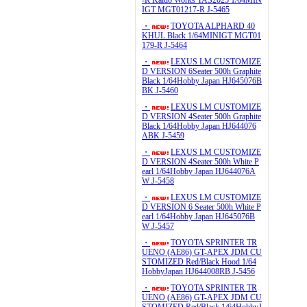
-R Kaido Works TAS2025 1/64MIN
IGT MGT01217-R J-5465
・
TOYOTA ALPHARD 40
KHUL Black 1/64MINIGT MGT01
179-R J-5464
・
LEXUS LM CUSTOMIZE
D VERSION 6Seater 500h Graphite
Black 1/64Hobby Japan HJ645076B
BK J-5460
・
LEXUS LM CUSTOMIZE
D VERSION 4Seater 500h Graphite
Black 1/64Hobby Japan HJ644076
ABK J-5459
・
LEXUS LM CUSTOMIZE
D VERSION 4Seater 500h White P
earl 1/64Hobby Japan HJ644076A
W J-5458
・
LEXUS LM CUSTOMIZE
D VERSION 6 Seater 500h White P
earl 1/64Hobby Japan HJ645076B
W J-5457
・
TOYOTA SPRINTER TR
UENO (AE86) GT-APEX JDM CU
STOMIZED Red/Black Hood 1/64
HobbyJapan HJ644008RB J-5456
・
TOYOTA SPRINTER TR
UENO (AE86) GT-APEX JDM CU