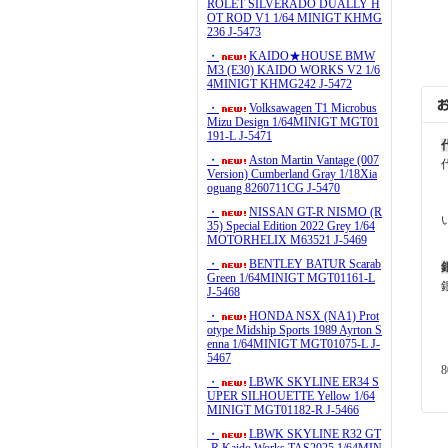
ROLET SILVERADO DUALLY H
OT ROD V1 1/64 MINIGT KHMG
236 J-5473
・
KAIDO★HOUSE BMW
M3 (E30) KAIDO WORKS V2 1/6
4MINIGT KHMG242 J-5472
・
Volksawagen T1 Microbus
Mizu Design 1/64MINIGT MGT01
191-L J-5471
・
Aston Martin Vantage (007
Version) Cumberland Gray 1/18Xia
oguang 8260711CG J-5470
・
NISSAN GT-R NISMO (R
35) Special Edition 2022 Grey 1/64
MOTORHELIX M63521 J-5469
・
BENTLEY BATUR Scarab
Green 1/64MINIGT MGT01161-L
J-5468
・
HONDA NSX (NA1) Prot
otype Midship Sports 1989 Ayrton S
enna 1/64MINIGT MGT01075-L J-
5467
・
LBWK SKYLINE ER34 S
UPER SILHOUETTE Yellow 1/64
MINIGT MGT01182-R J-5466
・
LBWK SKYLINE R32 GT