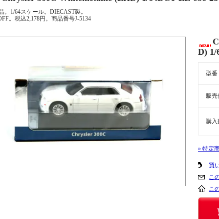
品。1/64スケール。DIECAST製。
OFF。税込2,178円。商品番号J-5134
C
D) 1
型番
販売
購入
» 特定
買
こ
こ