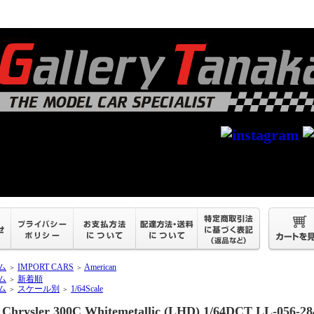
ム
IMPORT CARS
American
＞
＞
ム
新着順
＞
ム
スケール別
1/64Scale
＞
＞
Chrysler 300C Whitemetallic (LHD) 1/64DCT LL-056-28