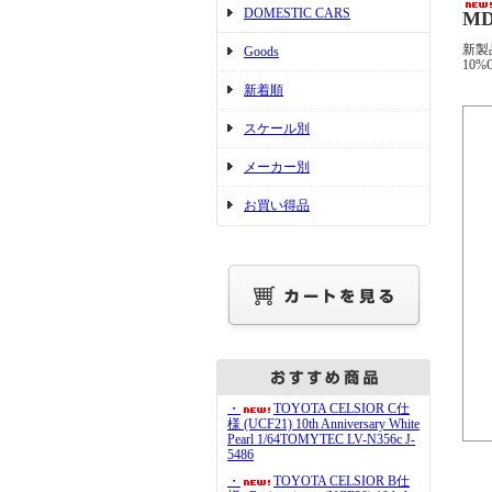
DOMESTIC CARS
MD
新製
Goods
10%
新着順
スケール別
メーカー別
お買い得品
・
TOYOTA CELSIOR C仕
様 (UCF21) 10th Anniversary White
Pearl 1/64TOMYTEC LV-N356c J-
5486
・
TOYOTA CELSIOR B仕