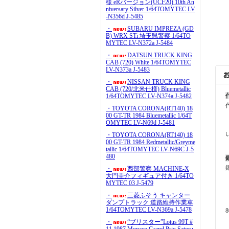
様 eRバージョン(UCF20) 10th An
niversary Silver 1/64TOMYTEC LV
-N356d J-5485
・
SUBARU IMPREZA (GD
B) WRX STi 埼玉県警察 1/64TO
MYTEC LV-N372a J-5484
・
DATSUN TRUCK KING
CAB (720) White 1/64TOMYTEC
LV-N373a J-5483
・
NISSAN TRUCK KING
CAB (720/北米仕様) Bluemetallic
1/64TOMYTEC LV-N374a J-5482
・TOYOTA CORONA(RT140) 18
00 GT-TR 1984 Bluemetallic 1/64T
OMYTEC LV-N69d J-5481
・TOYOTA CORONA(RT140) 18
00 GT-TR 1984 Redmetallic/Greyme
tallic 1/64TOMYTEC LV-N69C J-5
480
・
西部警察 MACHINE-X
大門圭介フィギュア付き 1/64TO
MYTEC 03 J-5479
・
三菱ふそう キャンター
ダンプトラック 道路維持作業車
1/64TOMYTEC LV-N369a J-5478
・
“ブリスター”Lotus 99T #