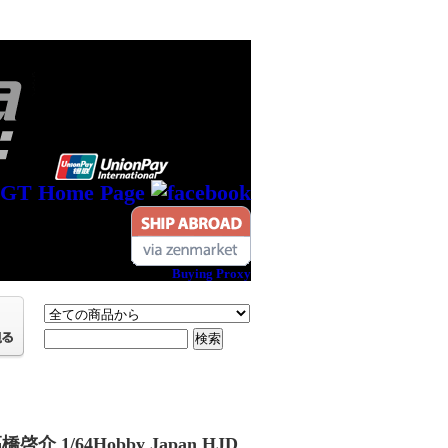
Buying Proxy
啓介 1/64Hobby Japan HJD