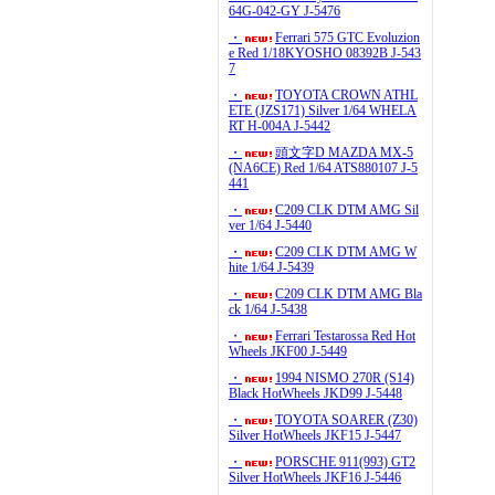
64G-042-GY J-5476
・
Ferrari 575 GTC Evoluzion
e Red 1/18KYOSHO 08392B J-543
7
・
TOYOTA CROWN ATHL
ETE (JZS171) Silver 1/64 WHELA
RT H-004A J-5442
・
頭文字D MAZDA MX-5
(NA6CE) Red 1/64 ATS880107 J-5
441
・
C209 CLK DTM AMG Sil
ver 1/64 J-5440
・
C209 CLK DTM AMG W
hite 1/64 J-5439
・
C209 CLK DTM AMG Bla
ck 1/64 J-5438
・
Ferrari Testarossa Red Hot
Wheels JKF00 J-5449
・
1994 NISMO 270R (S14)
Black HotWheels JKD99 J-5448
・
TOYOTA SOARER (Z30)
Silver HotWheels JKF15 J-5447
・
PORSCHE 911(993) GT2
Silver HotWheels JKF16 J-5446