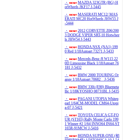
・
MAZDA 323GTR (BG) H
otWheels JKF17 J-5445
・
MASERATI MC12/ MAS
ERATI MC20 HotWheels JHW55 J
-5444
・
2012 CORVETTE Z06/200
3 DODGE VIPER SRT-10 Hotwhee
ls JHW54 J-5443
・
HONDA NSX (NA1) 199
0 Red 1/18Autoart 73271 J-5433
・
Merceds-Benz /8 W115 22
0D Limousine Black 1/18Autoart 76
181 J-5432
・
BMW 2000 TOURING Or
ange 1/18Autoart 70682 J-5436
・
BMW 330i (E90) Bluemeta
llic 1/18KYOSHO 08731BL J-5435
・
PAGANI UTOPIA Whitep
earl 1/64CM-MODEL CM64-Utopi
a-07 J-5421
・
TOYOTA CELICA GT-FO
UR (ST165) Rally Monte Carlo 199
1 Winner #2 1/64 INNO64 IN64-ST
165R-91MCW J-5416
・
HONDA SUPER-ONE (初