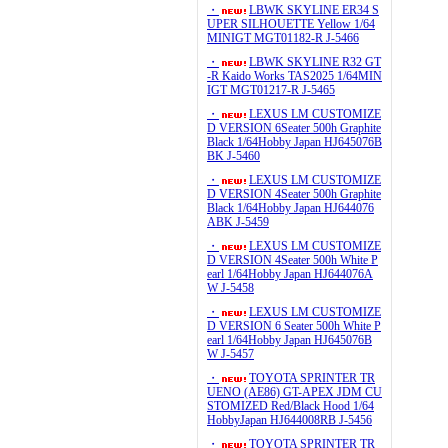
・
LBWK SKYLINE ER34 S
UPER SILHOUETTE Yellow 1/64
MINIGT MGT01182-R J-5466
・
LBWK SKYLINE R32 GT
-R Kaido Works TAS2025 1/64MIN
IGT MGT01217-R J-5465
・
LEXUS LM CUSTOMIZE
D VERSION 6Seater 500h Graphite
Black 1/64Hobby Japan HJ645076B
BK J-5460
・
LEXUS LM CUSTOMIZE
D VERSION 4Seater 500h Graphite
Black 1/64Hobby Japan HJ644076
ABK J-5459
・
LEXUS LM CUSTOMIZE
D VERSION 4Seater 500h White P
earl 1/64Hobby Japan HJ644076A
W J-5458
・
LEXUS LM CUSTOMIZE
D VERSION 6 Seater 500h White P
earl 1/64Hobby Japan HJ645076B
W J-5457
・
TOYOTA SPRINTER TR
UENO (AE86) GT-APEX JDM CU
STOMIZED Red/Black Hood 1/64
HobbyJapan HJ644008RB J-5456
・
TOYOTA SPRINTER TR