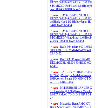
UENO (AE86) GT-APEX JDM CU
STOMIZED Red/Black 1/64HobbyJ
apan HJ643008RB J-5455
・
TOYOTA SPRINTER TR
UENO (AE86) GT-APEX JDM Wh
ite/Black Hood 1/64HobbyJapan HJ
644008WB J-5454
・
TOYOTA SPRINTER TR
UENO (AE86) GT-APEX JDM CU
STOMIZED White/Black 1/64Hobb
yJapan HJ643008WB J-5453
・
RWB 964 idlers #17 1/64M
ODELMODEL MM64-RWB964-0
03 J-5452
・
RWB 930 Purple 1/64MO
DELMODEL MM64-RWB930-003
J-5451
・
“ブリスター”HONDA NS
X (NA1) Prototype Midship Sports
1989 Ayrton Senna 1/64MINIGT M
GT01075-BL J-5450
・
MITSUBISHI LANCER G
SR Evolution(CD9A)Green Metallic
1/64TARMAC T64G-048-GR J-54
77
・
Mercedes-Benz AMG GT
Black Series Grey 1/64TARMAC T