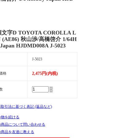
文字D TOYOTA COROLLA L
N (AE86) 秋山渉/高橋啓介 1/64H
 Japan HJDMD008A J-5023
J-5023
価格
2,475円(内税)
数
商取引法に基づく表記 (返品など)
い物を続ける
の商品について問い合わせる
の商品を友達に教える