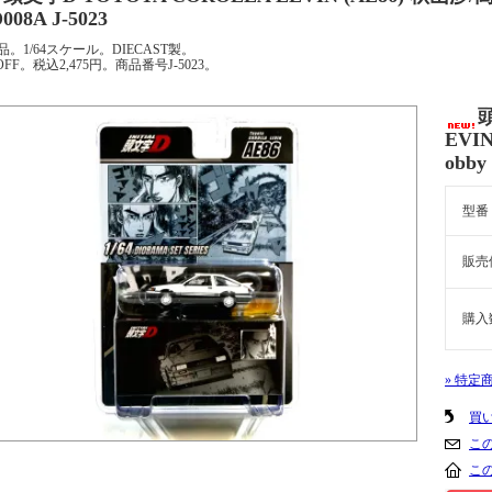
008A J-5023
品。1/64スケール。DIECAST製。
OFF。税込2,475円。商品番号J-5023。
頭
EVI
obby
型番
販売
購入
» 特定
買
こ
こ