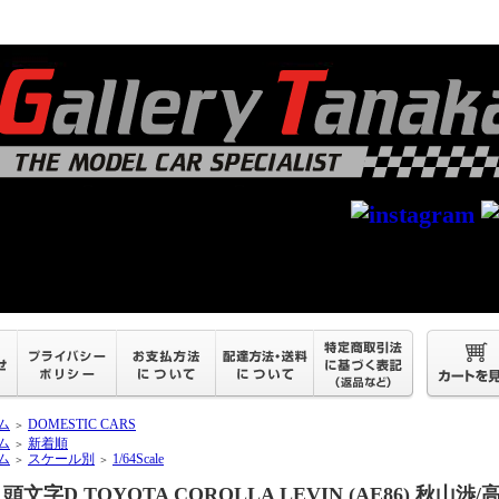
ム
DOMESTIC CARS
＞
ム
新着順
＞
ム
スケール別
1/64Scale
＞
＞
頭文字D TOYOTA COROLLA LEVIN (AE86) 秋山渉/高橋