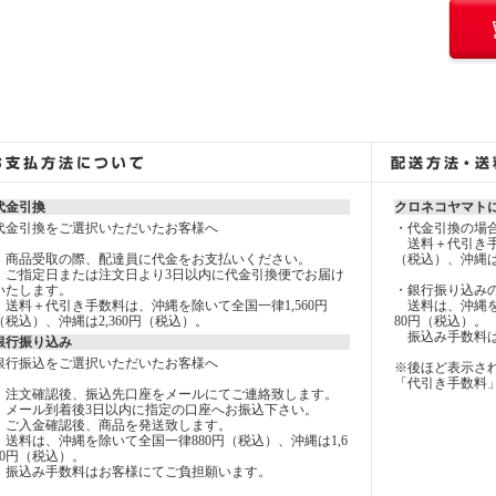
代金引換
クロネコヤマト
代金引換をご選択いただいたお客様へ
・代金引換の場
送料＋代引き手数
商品受取の際、配達員に代金をお支払いください。
（税込）、沖縄は
ご指定日または注文日より3日以内に代金引換便でお届け
いたします。
・銀行振り込み
送料＋代引き手数料は、沖縄を除いて全国一律1,560円
送料は、沖縄を除
（税込）、沖縄は2,360円（税込）。
80円（税込）。
振込み手数料は
銀行振り込み
銀行振込をご選択いただいたお客様へ
※後ほど表示さ
「代引き手数料
注文確認後、振込先口座をメールにてご連絡致します。
メール到着後3日以内に指定の口座へお振込下さい。
ご入金確認後、商品を発送致します。
送料は、沖縄を除いて全国一律880円（税込）、沖縄は1,6
80円（税込）。
振込み手数料はお客様にてご負担願います。