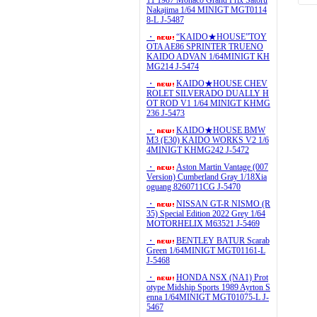
11 1987 Monaco Grand Prix Satoru
Nakajima 1/64 MINIGT MGT0114
8-L J-5487
・
“KAIDO★HOUSE”TOY
OTA AE86 SPRINTER TRUENO
KAIDO ADVAN 1/64MINIGT KH
MG214 J-5474
・
KAIDO★HOUSE CHEV
ROLET SILVERADO DUALLY H
OT ROD V1 1/64 MINIGT KHMG
236 J-5473
・
KAIDO★HOUSE BMW
M3 (E30) KAIDO WORKS V2 1/6
4MINIGT KHMG242 J-5472
・
Aston Martin Vantage (007
Version) Cumberland Gray 1/18Xia
oguang 8260711CG J-5470
・
NISSAN GT-R NISMO (R
35) Special Edition 2022 Grey 1/64
MOTORHELIX M63521 J-5469
・
BENTLEY BATUR Scarab
Green 1/64MINIGT MGT01161-L
J-5468
・
HONDA NSX (NA1) Prot
otype Midship Sports 1989 Ayrton S
enna 1/64MINIGT MGT01075-L J-
5467